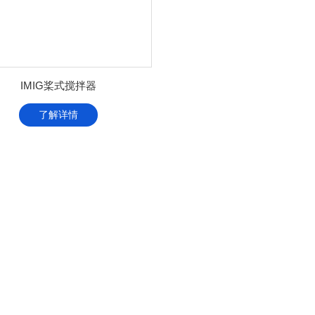
IMIG桨式搅拌器
了解详情