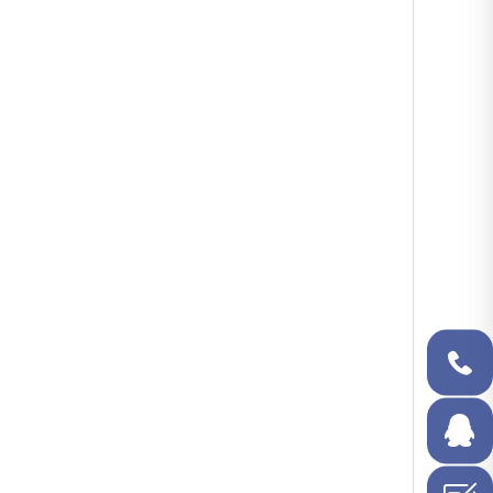
1856090
在线QQ