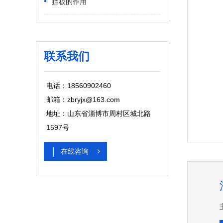
•
挡板的作用
联系我们
电话：18560902460
邮箱：zbryjx@163.com
地址：山东省淄博市周村区城北路
1597号
在线咨询