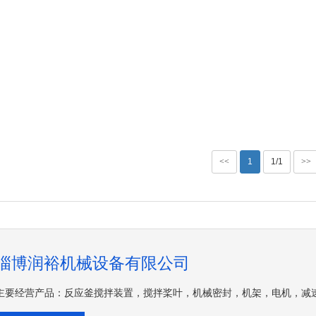
<<
1
1/1
>>
淄博润裕机械设备有限公司
主要经营产品：反应釜搅拌装置，搅拌桨叶，机械密封，机架，电机，减