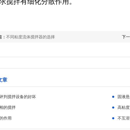
求搅拌有细化分散作用。
篇：
不同粘度流体搅拌器的选择
下一
文章
●
评判搅拌设备的好坏
固液悬
●
相的搅拌
高粘度
●
的作用
不互溶