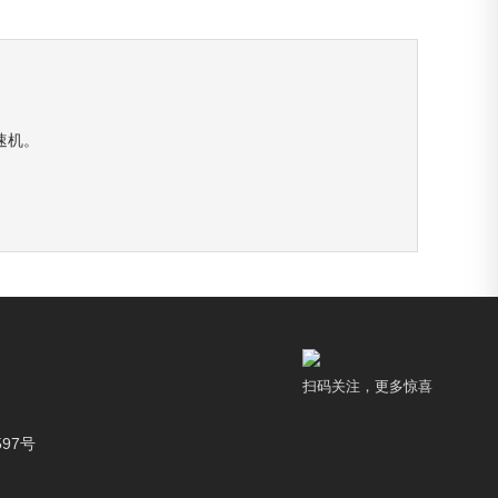
速机。
扫码关注，更多惊喜
97号