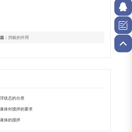
1856090
在线QQ
篇：
挡板的作用
浮状态的分类
液体对搅拌的要求
液体的搅拌