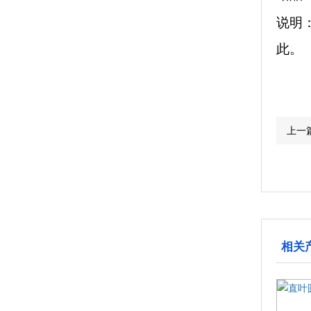
说明
此。
上一
相关