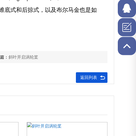
1856090
锥底式和后掠式，以及布尔马金也是如
在线QQ
篇：
斜叶开启涡轮桨
返回列表