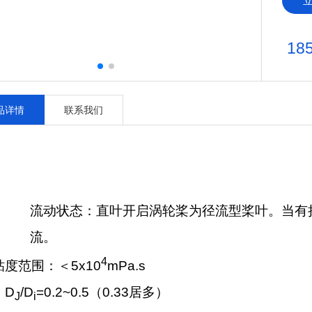
18
品详情
联系我们
流动状态：直叶开启涡轮桨为径流型桨叶。当有
流。
4
粘度范围：＜
5x10
mPa.s
：
D
/D
=0.2~0.5
（
0.33
居多）
J
i