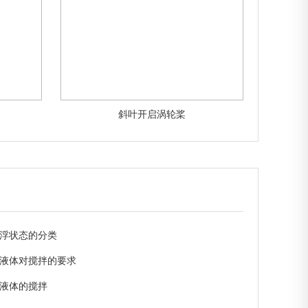
斜叶开启涡轮桨
浮状态的分类
液体对搅拌的要求
液体的搅拌