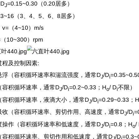
D
=0.15~0.30
（
0.20
居多）
J
~16
（
3
、
4
、
5
、
6
、
8
居多）
：
v=
（
4~10
）
m/s
=
（
10~300
）
rpm
过程及控制因素
:
悬浮（容积循环速率和湍流强度，通常
D
/D
=0.35~0.5
J
i
（容积循环速率，通常
D
/D
=0.2~0.33
；
H
/ D
不限）
J
i
o
i
（容积循环速率，液滴大小，通常
D
/D
=0.29~0.33
；
J
i
吸收（容积循环速率、剪切作用、高速度，通常
D
/D
=
J
i
度操作（容积循环速率和低速度，通常
D
/D
=0.8
；
H
/
J
i
o
（容积循环速率、剪切作用和低速度，通常
D
/D
=0.3~
J
i