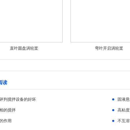
直叶圆盘涡轮桨
弯叶开启涡轮桨
阅读
●
评判搅拌设备的好坏
固液悬
●
相的搅拌
高粘度
●
的作用
不互溶