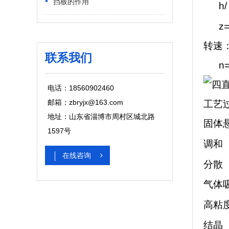
•
挡板的作用
h/ 
z=3
转速
联系我们
n
电话：18560902460
邮箱：zbryjx@163.com
工艺
地址：山东省淄博市周村区城北路
固体
1597号
调和
在线咨询
分散
气体
高粘
结晶